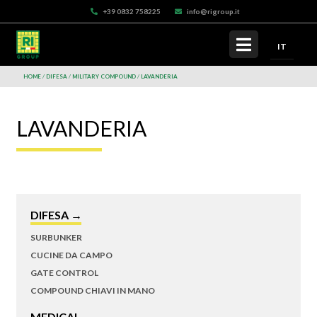
+39 0832 758225
info@rigroup.it
IT
HOME
DIFESA
MILITARY COMPOUND
LAVANDERIA
LAVANDERIA
DIFESA →
SURBUNKER
CUCINE DA CAMPO
GATE CONTROL
COMPOUND CHIAVI IN MANO
MEDICAL →